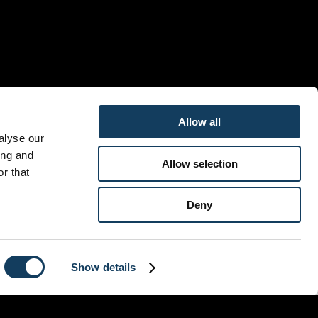
Allow all
alyse our
ing and
Allow selection
r that
Deny
sesteenweg 806, 1731 Asse, Belgium
+32473924235
Copyright © 2026 heartbeatchurch.be.
Show details