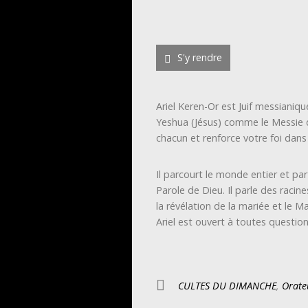
S'y rendre
Ariel Keren-Or est Juif messianique.
Yeshua (Jésus) comme le Messie d
chacun et renforce votre foi dans
Il parcourt le monde entier et p
Parole de Dieu. Il parle des racin
la révélation de la mariée et le Ma
Ariel est ouvert à toutes question
CULTES DU DIMANCHE
,
Orateu