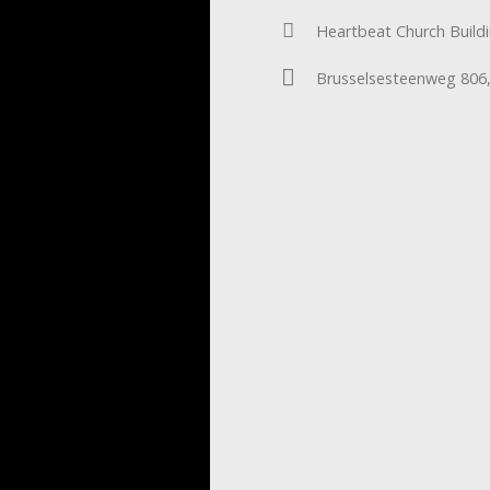
Heartbeat Church Build
Brusselsesteenweg 806,