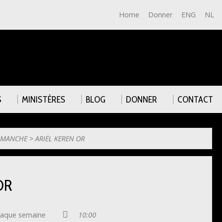
Home
Donner
ENG
NL
S
MINISTÈRES
BLOG
DONNER
CONTACT
IMANCHE
>
ARIËL KEREN OR
OR
aque semaine
10:00