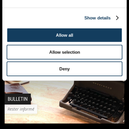
Frank Ernst
Show details
David Vandeput
Allow all
Allow selection
Deny
BULLETIN
Rester informé