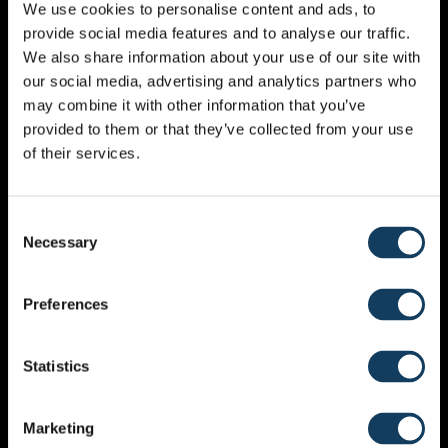
Fellowship et fondateur de De Vlam asbl, une
We use cookies to personalise content and ads, to
organisation qui gère une crèche chrétienne à
provide social media features and to analyse our traffic.
Hoboken, reconnue par le gouvernement et les
We also share information about your use of our site with
autorités de la ville.
our social media, advertising and analytics partners who
may combine it with other information that you’ve
En 2022, l’église a ouvert un café professionnel au cœur
provided to them or that they’ve collected from your use
d’Anvers, qui sert également de campus vidéo le
of their services.
dimanche, d’évangélisation, de collecte de fonds pour
des projets du royaume et de avant-poste du ciel pour
apporter l’amour du Christ sur le lieu de travail. Il est
Consent
vice-président de l’organisation Abba Gambia et il
Necessary
Selection
travaille actuellement à la construction d’un orphelinat
et d’un centre de voisinage chrétien à Jambanjali (La
Preferences
Gambie).
Statistics
CULTES DU DIMANCHE
,
Orateurs Invités
Marketing