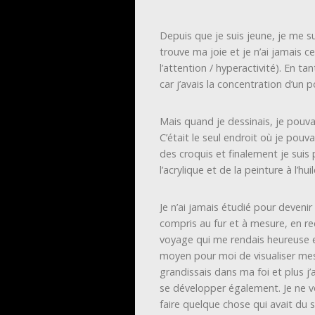
Depuis que je suis jeune, je me s
trouve ma joie et je n’ai jamais c
l’attention / hyperactivité). En ta
car j’avais la concentration d’un 
Mais quand je dessinais, je pouvai
C’était le seul endroit où je pouv
des croquis et finalement je suis pa
l’acrylique et de la peinture à l’huil
Je n’ai jamais étudié pour devenir 
compris au fur et à mesure, en re
voyage qui me rendais heureuse e
moyen pour moi de visualiser mes 
grandissais dans ma foi et plus j
se développer également. Je ne vou
faire quelque chose qui avait du s