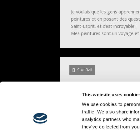
Je voulais que les gens apprenn
peintures et en posant des questi
Saint-Esprit, et c’est incroyable !
Mes peintures sont un voyage et 
Sue Ball
This website uses cookie
We use cookies to personal
traffic. We also share info
analytics partners who may
they’ve collected from your
MINISTÈRES
ÉVÉNEMENTS
LIEU