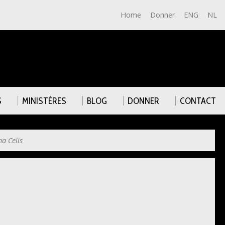
Home
Donner
ENG
NL
S
MINISTÈRES
BLOG
DONNER
CONTACT
ha Celis