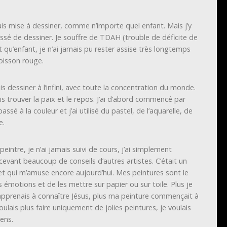
uis mise à dessiner, comme n’importe quel enfant. Mais j’y
essé de dessiner. Je souffre de TDAH (trouble de déficite de
nt qu’enfant, je n’ai jamais pu rester assise très longtemps
poisson rouge.
s dessiner à l’infini, avec toute la concentration du monde.
ais trouver la paix et le repos. J’ai d’abord commencé par
ssé à la couleur et j’ai utilisé du pastel, de l’aquarelle, de
e.
peintre, je n’ai jamais suivi de cours, j’ai simplement
cevant beaucoup de conseils d’autres artistes. C’était un
t qui m’amuse encore aujourd’hui. Mes peintures sont le
émotions et de les mettre sur papier ou sur toile. Plus je
’apprenais à connaître Jésus, plus ma peinture commençait à
lais plus faire uniquement de jolies peintures, je voulais
ens.