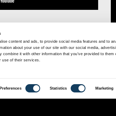
s
ise content and ads, to provide social media features and to an
rmation about your use of our site with our social media, advertis
 combine it with other information that you’ve provided to them o
 use of their services.
CONTACT
Brussel
Preferences
Statistics
Marketing
ENG
NL