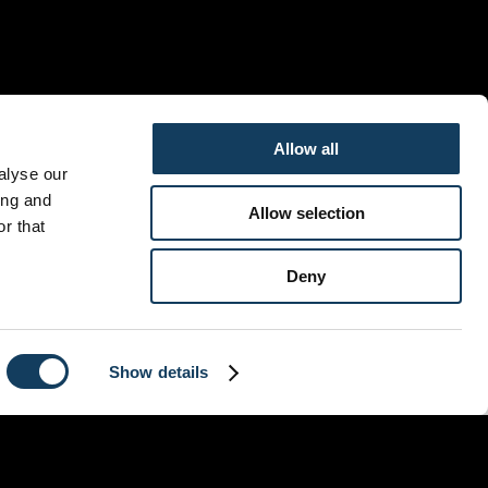
Allow all
alyse our
ing and
Allow selection
r that
Deny
sesteenweg 806, 1731 Asse, Belgium
+32473924235
Copyright © 2026 heartbeatchurch.be.
Show details