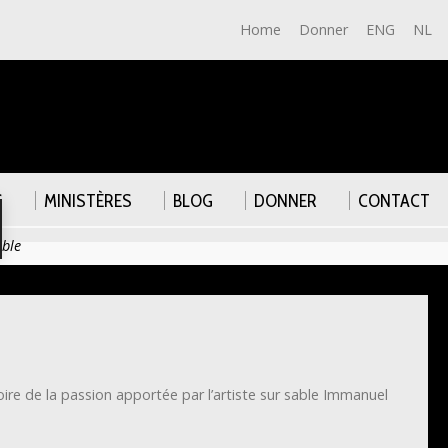
Home
Donner
ENG
NL
S
MINISTÈRES
BLOG
DONNER
CONTACT
able
oire de la passion apportée par l’artiste sur sable Immanuel