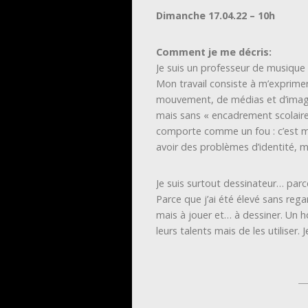
Dimanche 17.04.22 – 10h
Comment je me décris:
Je suis un professeur de musique
Mon travail consiste à m’exprime
mouvement, de médias et d’image
mais sans « encadrement scolaire
comporte comme un fou : c’est 
avoir des problèmes d’identité, m
Je suis surtout dessinateur… parce
Parce que j’ai été élevé sans rega
mais à jouer et… à dessiner. Un 
leurs talents mais de les utiliser.