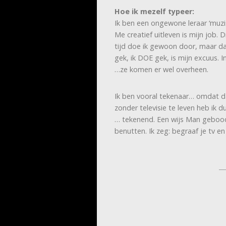
Hoe ik mezelf typeer:
Ik ben een ongewone leraar ‘muz
Me creatief uitleven is mijn job.
tijd doe ik gewoon door, maar da
gek, ik DOE gek, is mijn excuus. 
…ze komen er wel overheen.
Ik ben vooral tekenaar… omdat d
zonder televisie te leven heb ik d
… tekenend. Een wijs Man gebood 
benutten. Ik zeg: begraaf je tv en 