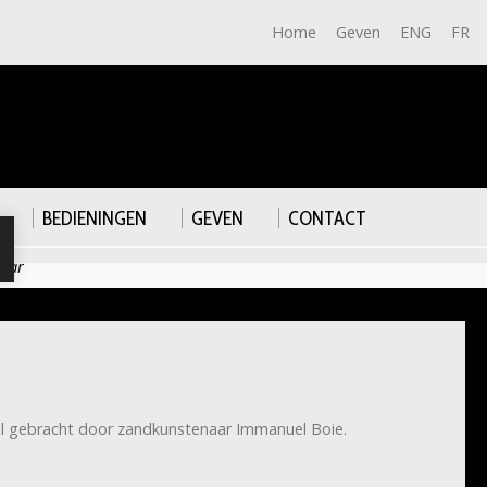
Home
Geven
ENG
FR
BEDIENINGEN
GEVEN
CONTACT
aar
al gebracht door zandkunstenaar Immanuel Boie.