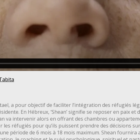
Tabita
el, a pour objectif de faciliter l’intégration des réfugiés 
ésidente. En Hébreux, ‘Shean’ signifie se reposer en paix et
Shean va intervenir alors en offrant des chambres ou apparte
 les réfugiés pour qu’ils puissent prendre des décisions sur
r une période de 6 mois à 18 mois maximum. Shean fournira
ration, le coaching et le suivi psychologique, spirituel et pa