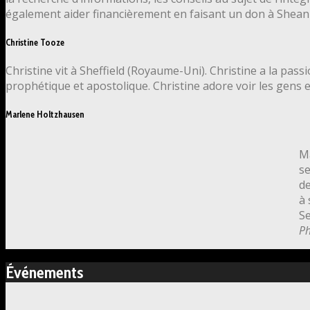
également aider financièrement en faisant un don à Shean
Christine Tooze
Christine vit à Sheffield (Royaume-Uni). Christine a la pas
prophétique et apostolique. Christine adore voir les gens
Marlene Holtzhausen
Ma
se
de
à 
Se
Ph
Événements