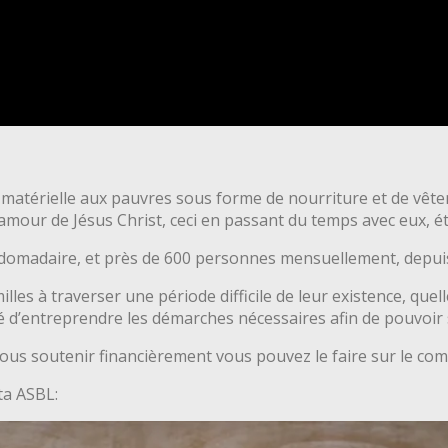
 matérielle aux pauvres sous forme de nourriture et de vête
amour de Jésus Christ, ceci en passant du temps avec eux, ét
ebdomadaire, et près de 600 personnes mensuellement, depuis
les à traverser une période difficile de leur existence, quelle
lité d’entreprendre les démarches nécessaires afin de pouvoir
nous soutenir financièrement vous pouvez le faire sur le co
ta ASBL: