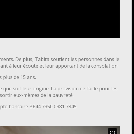
ments. De plus, Tabita soutient les personnes dans le
ant à leur écoute et leur apportant de la consolation.
 plus de 15 ans.
 que soit leur origine. La provision de l’aide pour les
 sortir eux-mêmes de la pauvreté.
mpte bancaire BE44 7350 0381 7845.