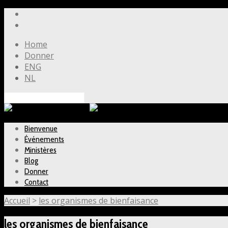
Home
Donner
ENG
NL
Rechercher
Bienvenue
Événements
Ministères
Blog
Donner
Contact
Accueil
>
les organismes de bienfaisance
les organismes de bienfaisance