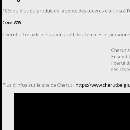
10% ou plus du produit de la vente des œuvres d’art ira à l’
Cherut VZW
Cherut offre aide et soutien aux filles, femmes et personnes 
Cherut si
Ensemble
liberté d
ses rêve
Plus d’infos sur le site de Cherut :
https://www.cherutbelg