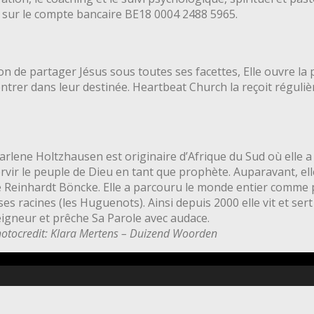
 sur le compte bancaire BE18 0004 2488 5965.
sion de partager Jésus sous toutes ses facettes, Elle ouvre l
 entrer dans leur destinée. Heartbeat Church la reçoit régu
rlene Holtzhausen est originaire d’Afrique du Sud où elle a f
rvir le peuple de Dieu en tant que prophète. Auparavant, ell
 Reinhardt Böncke. Elle a parcouru le monde entier comme p
ses racines (les Huguenots). Ainsi depuis 2000 elle vit et se
igneur et prêche Sa Parole avec audace.
otocredit: Klara Mertens – Duizend Woorden