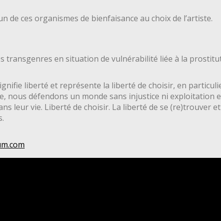
un de ces organismes de bienfaisance au choix de l’artiste.
transgenres en situation de vulnérabilité liée à la prostituti
gnifie liberté et représente la liberté de choisir, en particu
, nous défendons un monde sans injustice ni exploitation et
ans leur vie. Liberté de choisir. La liberté de se (re)trouver e
s.
ium.com