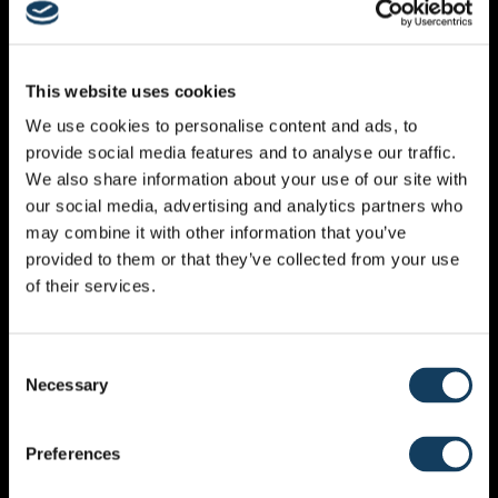
02/07/2024
Guest Speaker
This website uses cookies
Gebed
We use cookies to personalise content and ads, to
provide social media features and to analyse our traffic.
De Geest van God begint in zijn volk te bewegen op
We also share information about your use of our site with
een manier die we niet gewend zijn. Hij verandert ons
our social media, advertising and analytics partners who
om een wereld te ontmoeten die aan het veranderen is
may combine it with other information that you’ve
en heel weinig weet over vrede. Hoe kunnen we leren
provided to them or that they’ve collected from your use
om een volk te worden dat in moeilijkheden kan leunen
of their services.
en het ongemakkelijke kan omarmen.…
Bekijk Bericht
Consent
Necessary
Selection
Preferences
CATEGORIES