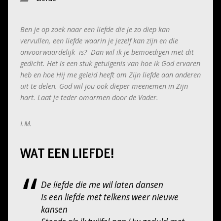
Ben je op zoek naar een liefde die je zo diep kan
vervullen, een liefde waarin je jezelf kan zijn en die
onvoorwaardelijk is? Dan wil ik je bemoedigen met dit
gedicht. Het is een stuk getuigenis van hoe ik God ervaren
heb en hoe Hij me geleid heeft om Zijn liefde aan anderen
uit te delen. God wil jou ook dieper meenemen in Zijn
hart. Laat je teder omarmen door de Vader.
I.M.
WAT EEN LIEFDE!
De liefde die me wil laten dansen
Is een liefde met telkens weer nieuwe
kansen