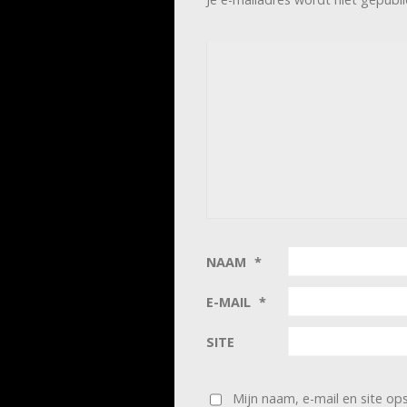
NAAM
*
E-MAIL
*
SITE
Mijn naam, e-mail en site op