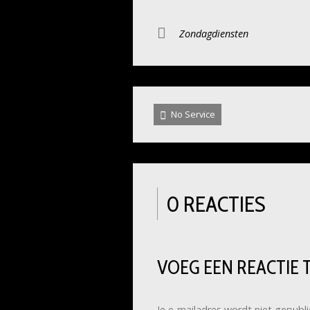
Zondagdiensten
No Service
0 REACTIES
VOEG EEN REACTIE 
Je e-mailadres wordt niet gepubli