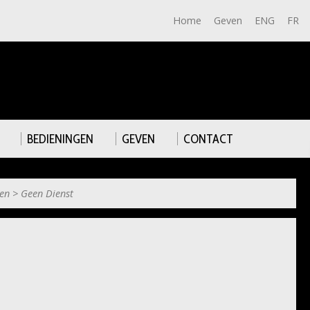
Home
Geven
ENG
FR
BEDIENINGEN
GEVEN
CONTACT
en
>
Geen Dienst