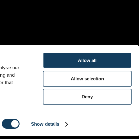
Allow all
alyse our
ing and
Allow selection
r that
Deny
sesteenweg 806, 1731 Asse, Belgium
+32473924235
Copyright © 2026 heartbeatchurch.be.
Show details