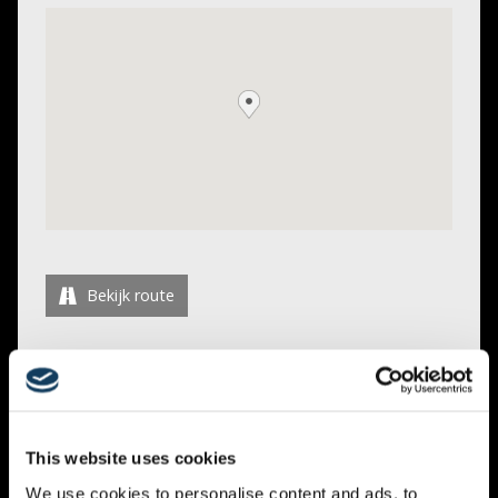
Bekijk route
De Heartbeat Church zondagsdienst is een tijd van
wekelijkse viering waar we allemaal ons hart
voorbereiden om het Woord te delen. We getuigen van
wat de Heer heeft gedaan en wie Hij voor ons is. Het is
This website uses cookies
een tijd van dankzegging aan de Heer met aanbidding,
We use cookies to personalise content and ads, to