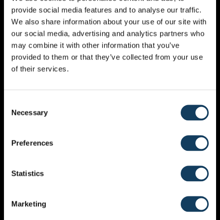
lofprijzing en het delen van het Woord van God
provide social media features and to analyse our traffic.
doorheen onze levende ervaring. Af en toe ontvangen
We also share information about your use of our site with
we gastsprekers tijdens onze zondagsdiensten. Extra
our social media, advertising and analytics partners who
info vind je onder ‘
Evenementen
‘ op deze website. Ons
may combine it with other information that you’ve
hart gaat uit naar onze kinderen als de volgende
provided to them or that they’ve collected from your use
generatie. In de eerste plaats willen we hen betrekken
of their services.
bij onze Heartbeat Church Familie. Op een gewone
zondagsdienst aanbidden we de Heer allemaal samen,
volwassenen en kinderen. Tijdens het delen van het
Consent
Woord geven we kinderen van 3-12 jaar de kans om in
Necessary
een aparte ruimte onder begeleiding van een
Selection
volwassene een aangepaste boodschap uit de Bijbel
te ontvangen.
Preferences
Zondagdiensten
Statistics
Marketing